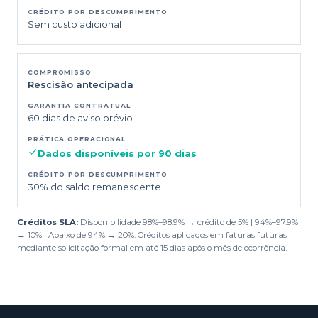
Sem custo adicional
Rescisão antecipada
60 dias de aviso prévio
Dados disponíveis por 90 dias
30% do saldo remanescente
Créditos SLA:
Disponibilidade 98%–98.9% → crédito de 5% | 94%–97.9%
→ 10% | Abaixo de 94% → 20%. Créditos aplicados em faturas futuras
mediante solicitação formal em até 15 dias após o mês de ocorrência.