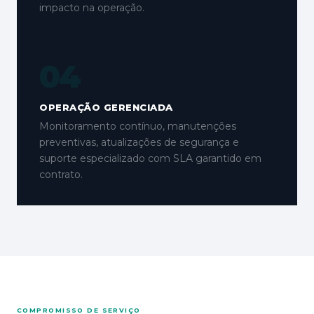
impacto na operação.
04
OPERAÇÃO GERENCIADA
Monitoramento contínuo, manutenções
preventivas, atualizações de segurança e
suporte especializado com SLA garantido em
contrato.
COMPROMISSO DE SERVIÇO