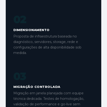
02
DIMENSIONAMENTO
Proposta de infraestrutura baseada no
diagnóstico, servidores, storage, rede e
configurações de alta disponibilidade sob
medida.
03
MIGRAÇÃO CONTROLADA
Migração em janela planejada com equipe
técnica dedicada. Testes de homologação,
validação de performance e go-live sem