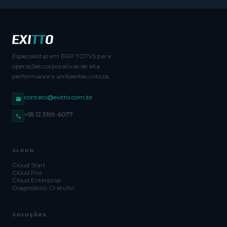
Especialistas em ERP TOTVS para
operações corporativas de alta
performance e ambientes críticos.
contato@exitto.com.br
+55 12 3199-6077
CLOUD
Cloud Start
Cloud Pro
Cloud Enterprise
Diagnóstico Gratuito
SOLUÇÕES