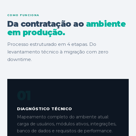
COMO FUNCIONA
Da contratação ao
ambiente
em produção.
Processo estruturado em 4 etapas. Do
levantamento técnico à migração com zero
downtime.
01
DIAGNÓSTICO TÉCNICO
Mapeamento completo do ambiente atual:
carga de usuários, módulos ativos, integrações,
banco de dados e requisitos de performance.