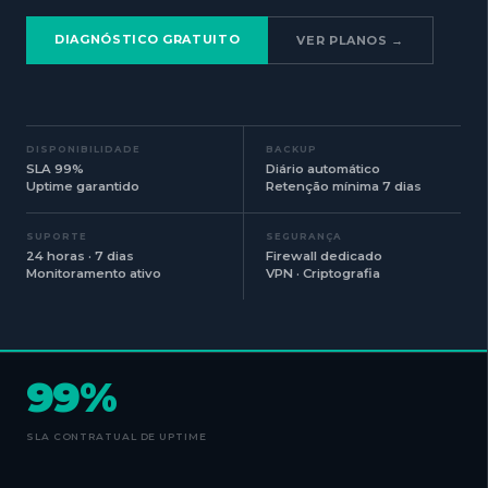
DIAGNÓSTICO GRATUITO
VER PLANOS →
DISPONIBILIDADE
BACKUP
SLA 99%
Diário automático
Uptime garantido
Retenção mínima 7 dias
SUPORTE
SEGURANÇA
24 horas · 7 dias
Firewall dedicado
Monitoramento ativo
VPN · Criptografia
99%
SLA CONTRATUAL DE UPTIME