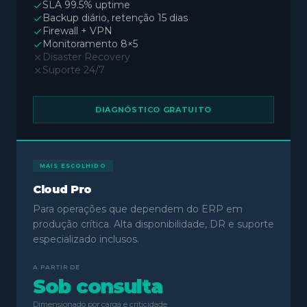
SLA 99.5% uptime
Backup diário, retenção 15 dias
Firewall + VPN
Monitoramento 8×5
Disaster Recovery
Suporte 24/7
DIAGNÓSTICO GRATUITO
MAIS ESCOLHIDO
Cloud Pro
Para operações que dependem do ERP em
produção crítica. Alta disponibilidade, DR e suporte
especializado inclusos.
A PARTIR DE
Sob consulta
Dimensionado por carga e criticidade