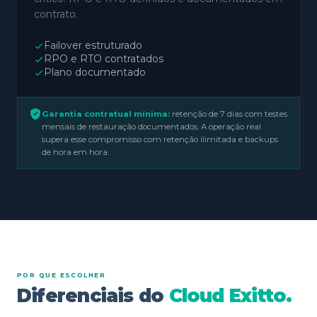
contrato.
Failover estruturado
RPO e RTO contratados
Plano documentado
Garantia contratual mínima:
retenção de 7 dias com testes
mensais de restauração documentados. A operação real
supera esse compromisso com retenção ilimitada e backups
de hora em hora.
POR QUE ESCOLHER
Diferenciais do
Cloud Exitto.